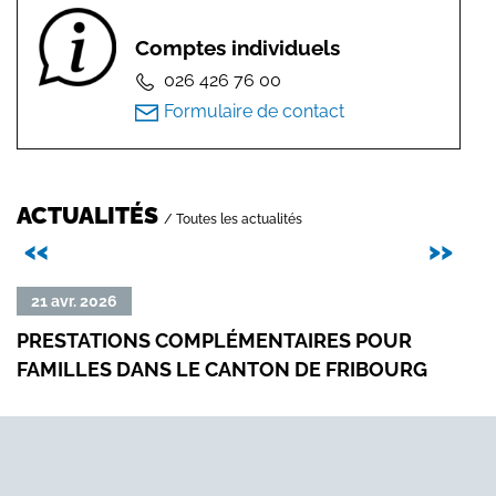
Comptes individuels
026 426 76 00
Formulaire de contact
ACTUALITÉS
/ Toutes les actualités
Précédent
Sui
<<
>>
Lire
Lire
21 avr. 2026
01
la
la
PRESTATIONS COMPLÉMENTAIRES POUR
ESS
suite
suit
FAMILLES DANS LE CANTON DE FRIBOURG
de
de
«
«
Prestations
Esse
complémentaires
»
pour