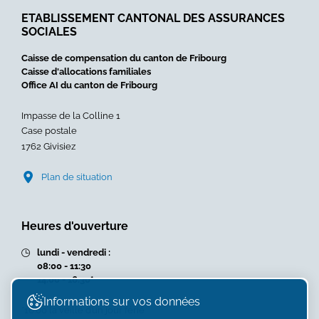
familles
ETABLISSEMENT CANTONAL DES ASSURANCES
dans
SOCIALES
le
canton
Caisse de compensation du canton de Fribourg
de
Caisse d'allocations familiales
Fribourg
Office AI du canton de Fribourg
»
Impasse de la Colline 1
Case postale
1762 Givisiez
Plan de situation
Heures d'ouverture
lundi - vendredi :
08:00 - 11:30
14:00 - 16:30*
Informations sur vos données
*16:00 la veille d’un jour férié