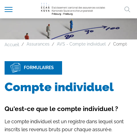
Afficher
Mo
la
A
A
A
FR
DE
navigation
clé
Assurances
AVS - Compte individuel
Compte indi
Accueil
FORMULAIRES
Compte individuel
Qu'est-ce que le compte individuel ?
Le compte individuel est un registre dans lequel sont
inscrits les revenus bruts pour chaque assuré·e.