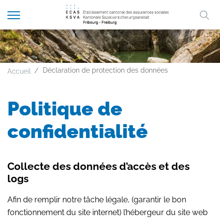
Afficher
Mo
la
A
A
A
FR
DE
navigation
clé
Déclaration de protection des données
Accueil
Politique de
confidentialité
Collecte des données d’accès et des
logs
Afin de remplir notre tâche légale, (garantir le bon
fonctionnement du site internet) l’hébergeur du site web