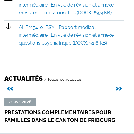
intermédiaire : En vue de révision et annexe
mesures professionnelles (DOCX, 89,9 KB)
AI-RM5410_PSY - Rapport médical
intermédiaire : En vue de révision et annexe
questions psychiatrique (DOCX, 91,6 KB)
ACTUALITÉS
/ Toutes les actualités
Précédent
Sui
<<
>>
Lire
Lire
21 avr. 2026
01
la
la
PRESTATIONS COMPLÉMENTAIRES POUR
ESS
suite
suit
FAMILLES DANS LE CANTON DE FRIBOURG
de
de
«
«