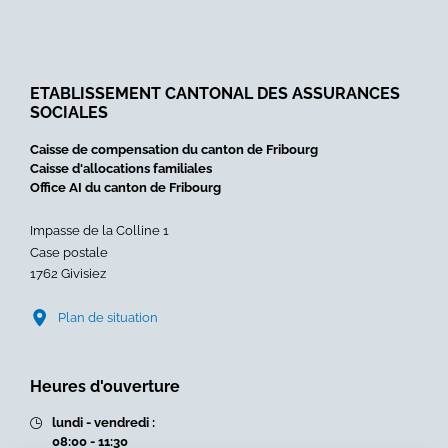
Prestations
Esse
complémentaires
»
pour
familles
ETABLISSEMENT CANTONAL DES ASSURANCES
dans
SOCIALES
le
canton
Caisse de compensation du canton de Fribourg
de
Caisse d'allocations familiales
Fribourg
Office AI du canton de Fribourg
»
Impasse de la Colline 1
Case postale
1762 Givisiez
Plan de situation
Heures d'ouverture
lundi - vendredi :
08:00 - 11:30