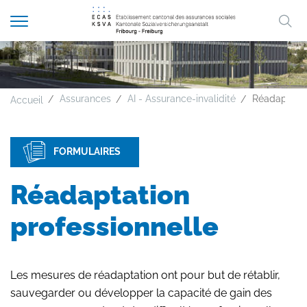
Afficher
Mo
la
A
A
A
FR
DE
navigation
clé
Assurances
AI - Assurance-invalidité
Réadaptatio
Accueil
FORMULAIRES
Réadaptation
professionnelle
Les mesures de réadaptation ont pour but de rétablir,
sauvegarder ou développer la capacité de gain des